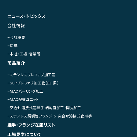
ニュース・トピックス
会社情報
会社概要
沿革
本社・工場・営業所
商品紹介
ステンレスプレファブ加工管
SGPプレファブ加工管（白・黒）
MACバーリング加工
MAC配管ユニット
突合せ溶接式管継手 端角度加工・開先加工
ステンレス鋼製管フランジ ＆ 突合せ溶接式管継手
継手・フランジ在庫リスト
工場見学について