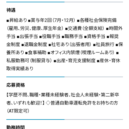
待遇
■昇給あり ■賞与年2回（7月・12月） ■各種社会保険完備
（雇用、労災、健康、厚生年金） ■交通費（全額支給） ■時間外
手当 ■出張手当 ■役職手当 ■職務手当 ■資格手当 ■報奨
金制度 ■退職金制度 ■社宅あり（出張者用） ■社員旅行 ■保
養所あり ■食事補助 ■オフィス内禁煙（喫煙ルームあり） ■
私服勤務可（制服貸与） ■出産・育児支援制度 ■産休・育休
取得実績あり
応募資格
【学歴不問、職種・業種未経験者、社会人未経験・第二新卒
者、いずれも歓迎！】 ◇普通自動車運転免許をお持ちの方
（AT限定可）
勤務時間