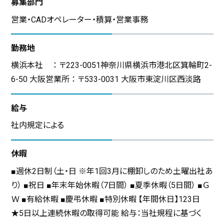
募集部門
営業・CADオペレーター・積算・営業事務
勤務地
横浜本社 ： 〒223-0051神奈川県横浜市港北区箕輪町2-
6-50 大阪営業所 ： 〒533-0031 大阪市東淀川区西淡路
給与
社内規定による
休暇
■週休2日制（土・日 ※年1回3月に棚卸しのため土曜出社あ
り） ■祝日 ■年末年始休暇（7日間） ■夏季休暇（5日間） ■Ｇ
Ｗ ■有給休暇 ■慶弔休暇 ■特別休暇 【年間休日】123日
★5日以上連続休暇の取得可能 給与：当社規程に基づく