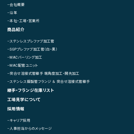
会社概要
沿革
本社・工場・営業所
商品紹介
ステンレスプレファブ加工管
SGPプレファブ加工管（白・黒）
MACバーリング加工
MAC配管ユニット
突合せ溶接式管継手 端角度加工・開先加工
ステンレス鋼製管フランジ ＆ 突合せ溶接式管継手
継手・フランジ在庫リスト
工場見学について
採⽤情報
キャリア採用
人事担当からのメッセージ