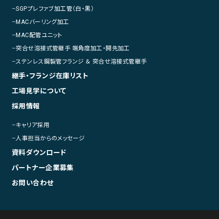
SGPプレファブ加工管（白・黒）
MACバーリング加工
MAC配管ユニット
突合せ溶接式管継手 端角度加工・開先加工
ステンレス鋼製管フランジ ＆ 突合せ溶接式管継手
継手・フランジ在庫リスト
工場見学について
採⽤情報
キャリア採用
人事担当からのメッセージ
資料ダウンロード
パートナー企業募集
お問い合わせ